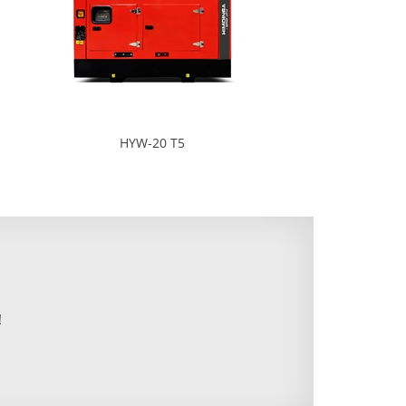
HYW-20 T5
！