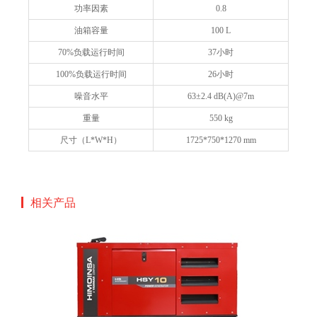
功率因素
0.8
油箱容量
100 L
70%负载运行时间
37小时
100%负载运行时间
26小时
噪音水平
63±2.4 dB(A)@7m
重量
550 kg
尺寸（L*W*H）
1725*750*1270 mm
相关产品